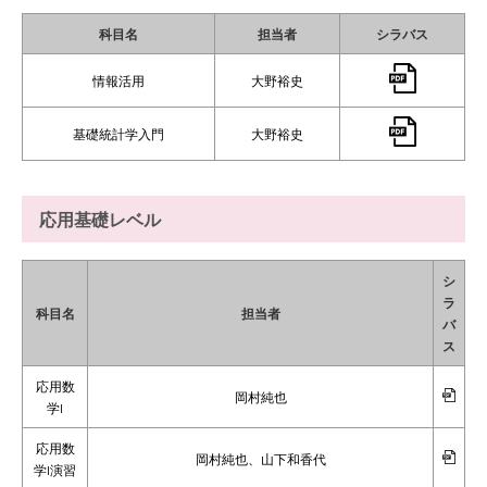
科目名
担当者
シラバス
情報活用
大野裕史
基礎統計学入門
大野裕史
応用基礎レベル
シ
ラ
科目名
担当者
バ
ス
応用数
岡村純也
学I
応用数
岡村純也、山下和香代
学I演習