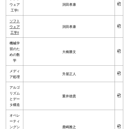
ウェア
渕田孝康
工学I
ソフト
ウェア
渕田孝康
工学II
機械学
習のた
大橋勝文
めの数
学
メディ
升屋正人
ア処理
アルゴ
リズム
重井徳貴
とデー
タ構造
オペレ
ーティ
ングシ
鹿嶋雅之