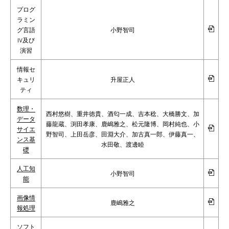
プログ
ラミン
グ言語
小野智司
IV及び
演習
情報セ
キュリ
升屋正人
ティ
数理・
西村悠樹、重井徳貴、酒匂一成、吉本稔、大橋勝文、加
データ
藤龍蔵、渕田孝康、鹿嶋雅之、松元隆博、岡村純也、小
サイエ
野智司、上田岳彦、田淵大介、加古真一郎、伊藤真一、
ンス基
水田敬、渡邊睦
礎
人工知
小野智司
能
画像情
鹿嶋雅之
報処理
ソフト