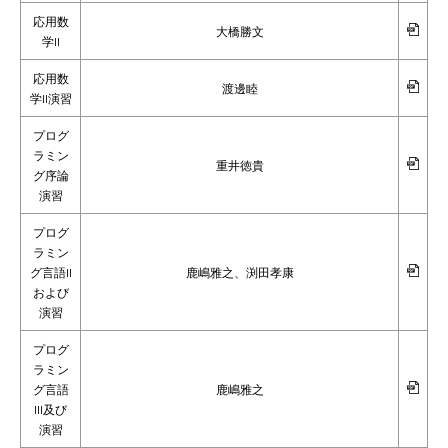
応用数
大橋勝文
学II
応用数
渡邊睦
学II演習
プログ
ラミン
重井徳貴
グ序論
演習
プログ
ラミン
グ言語II
鹿嶋雅之、渕田孝康
および
演習
プログ
ラミン
グ言語
鹿嶋雅之
III及び
演習