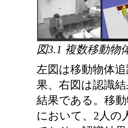
図3.1 複数移動
左図は移動物体追
果、右図は認識結
結果である。移動
において、2人の